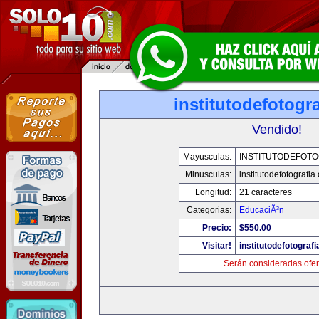
institutodefotogr
Vendido!
Mayusculas:
INSTITUTODEFOTO
Minusculas:
institutodefotografia
Longitud:
21 caracteres
Categorias:
EducaciÃ³n
Precio:
$550.00
Visitar!
institutodefotograf
Serán consideradas ofer