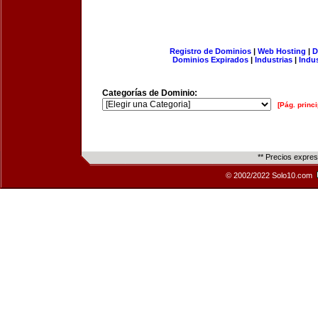
Registro de Dominios
|
Web Hosting
|
D
Dominios Expirados
|
Industrias
|
Indu
Categorías de Dominio:
[Pág. princi
** Precios expre
© 2002/2022 Solo10.com