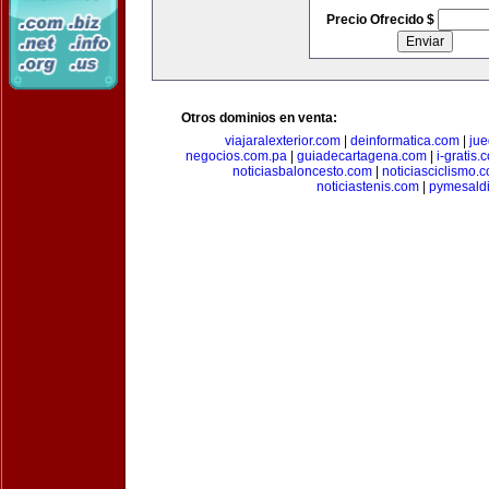
Precio Ofrecido $
Otros dominios en venta:
viajaralexterior.com
|
deinformatica.com
|
ju
negocios.com.pa
|
guiadecartagena.com
|
i-gratis.
noticiasbaloncesto.com
|
noticiasciclismo.
noticiastenis.com
|
pymesald