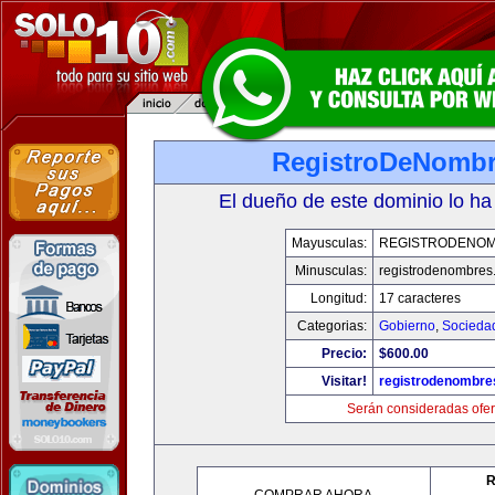
RegistroDeNomb
El dueño de este dominio lo ha
Mayusculas:
REGISTRODENO
Minusculas:
registrodenombres
Longitud:
17 caracteres
Categorias:
Gobierno
,
Socieda
Precio:
$600.00
Visitar!
registrodenombr
Serán consideradas ofer
R