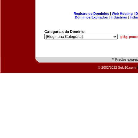
Registro de Dominios
|
Web Hosting
|
D
Dominios Expirados
|
Industrias
|
Indu
Categorías de Dominio:
[Pág. princi
** Precios expre
© 2002/2022 Solo10.com