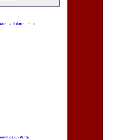
omercioInternet.com
|
ominios En Venta